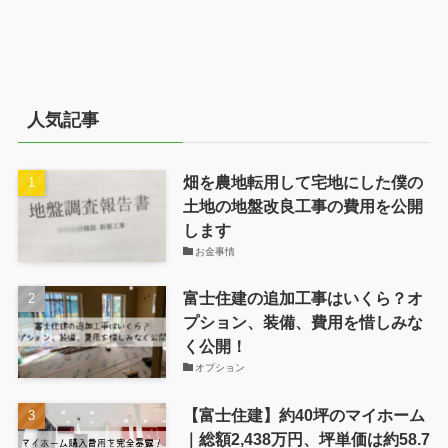
人気記事
畑を農地転用して宅地にした僕の
土地の地盤改良工事の費用を公開
します
お金事情
富士住建の追加工事はいくら？オ
プション、装備、費用を惜しみな
く公開！
オプション
【富士住建】約40坪のマイホーム
｜総額2,438万円、坪単価は約58.7