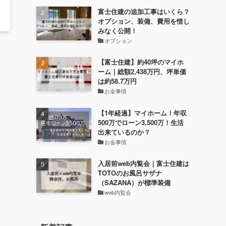
富士住建の追加工事はいくら？
オプション、装備、費用を惜し
みなく公開！
オプション
【富士住建】約40坪のマイホ
ーム｜総額2,438万円、坪単価
は約58.7万円
お金事情
【1年経過】マイホーム！年収
500万でローン3,500万！生活
出来ているのか？
お金事情
入居前web内覧会｜富士住建は
TOTOのお風呂サザナ
（SAZANA）が標準装備
web内覧会