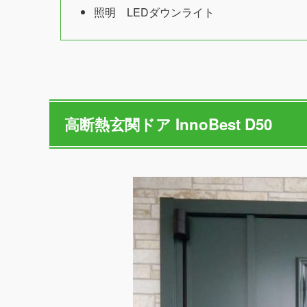
照明 LEDダウンライト
高断熱玄関ドア InnoBest D50