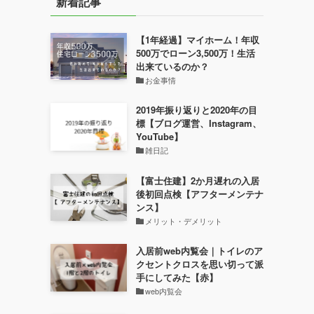
新着記事
【1年経過】マイホーム！年収
500万でローン3,500万！生活
出来ているのか？
お金事情
2019年振り返りと2020年の目
標【ブログ運営、Instagram、
YouTube】
雑日記
【富士住建】2か月遅れの入居
後初回点検【アフターメンテナ
ンス】
メリット・デメリット
入居前web内覧会｜トイレのア
クセントクロスを思い切って派
手にしてみた【赤】
web内覧会