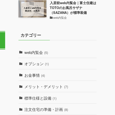
入居前web内覧会｜富士住建は
TOTOのお風呂サザナ
（SAZANA）が標準装備
web内覧会
カテゴリー
web内覧会
(5)
オプション
(1)
お金事情
(4)
メリット・デメリット
(7)
標準仕様と設備
(1)
注文住宅の準備・計画
(8)