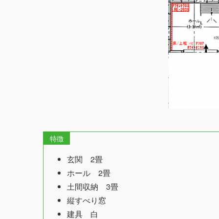
特徴
玄関 2畳
ホール 2畳
土間収納 3畳
縦すべり窓
建具 白