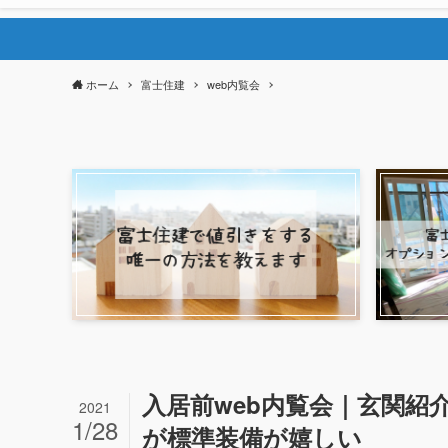
ホーム
富士住建
web内覧会
入居前web内覧会｜玄関紹
2021
1/28
が標準装備が嬉しい